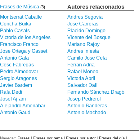
Autores relacionados
Frases de Música
(3)
Montserrat Caballe
Andres Segovia
Concha Buika
Jose Carreras
Pablo Casals
Placido Domingo
Victoria de los Angeles
Vicente del Bosque
Francisco Franco
Mariano Rajoy
José Ortega y Gasset
Andres Iniesta
Antonio Gala
Camilo Jose Cela
Cesc Fabregas
Ferran Adria
Pedro Almodovar
Rafael Moneo
Sergio Aragones
Victoria Abril
Javier Bardem
Salvador Dalí
Rafa Dedi
Fernando Sánchez Dragó
Josef Ajram
Josep Pedrerol
Alejandro Amenabar
Antonio Banderas
Antonio Gaudi
Antonio Machado
Navegar:
Frases
|
Frases por tema
|
Frases por autor
|
Frases del día
|