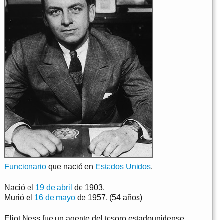
Funcionario
que nació en
Estados Unidos
.
Nació el
19 de abril
de 1903.
Murió el
16 de mayo
de 1957. (54 años)
Eliot Ness fue un agente del tesoro estadounidense,