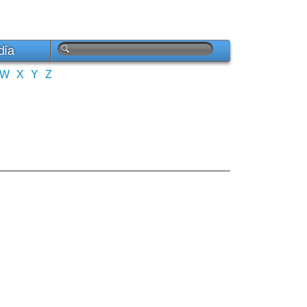
día
W
X
Y
Z