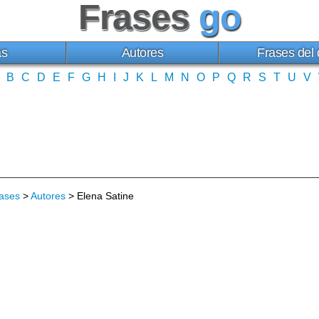
Frases
go
as
Autores
Frases del 
B
C
D
E
F
G
H
I
J
K
L
M
N
O
P
Q
R
S
T
U
V
ases
>
Autores
> Elena Satine