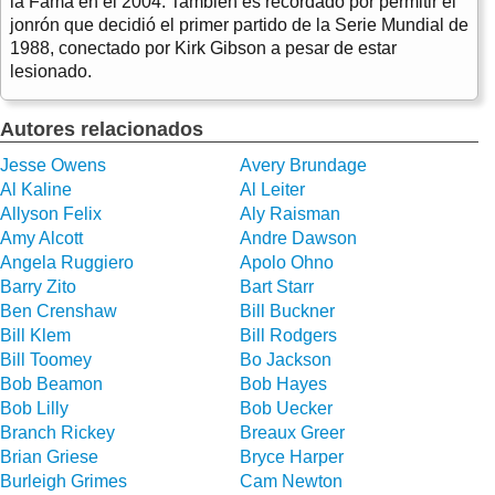
la Fama en el 2004. También es recordado por permitir el
jonrón que decidió el primer partido de la Serie Mundial de
1988, conectado por Kirk Gibson a pesar de estar
lesionado.
Autores relacionados
Jesse Owens
Avery Brundage
Al Kaline
Al Leiter
Allyson Felix
Aly Raisman
Amy Alcott
Andre Dawson
Angela Ruggiero
Apolo Ohno
Barry Zito
Bart Starr
Ben Crenshaw
Bill Buckner
Bill Klem
Bill Rodgers
Bill Toomey
Bo Jackson
Bob Beamon
Bob Hayes
Bob Lilly
Bob Uecker
Branch Rickey
Breaux Greer
Brian Griese
Bryce Harper
Burleigh Grimes
Cam Newton