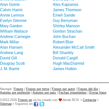
Alan Gorrie
Alex Kapranos
Calvin Harris
James Thomson
Annie Lennox
Emeli Sande
Evelyn Glennie
Guy Berryman
Mary Garden
Shirley Manson
William Wallace
Gordon Strachan
Andrew Carnegie
John Buchan
Mark Millar
Robert Blair
Alan Hansen
Alexander McCall Smith
Andrew Lang
Bill Shankly
David Gill
Donald Cargill
Dougray Scott
Hugh MacDiarmid
J. M. Barrie
James Hutton
Navegar:
Frases
|
Frases por tema
|
Frases por autor
|
Frases del día
|
Autores por profesión
|
Autores por país
|
Fechas importantes
|
Enviar frase
©2012-2026
Frases go
se ha creado con
desde BCN. •
Contactar
•
Sitemap
• Síguenos en