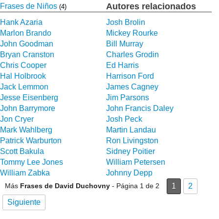
Autores relacionados
Frases de Niños
(4)
Hank Azaria
Josh Brolin
Marlon Brando
Mickey Rourke
John Goodman
Bill Murray
Bryan Cranston
Charles Grodin
Chris Cooper
Ed Harris
Hal Holbrook
Harrison Ford
Jack Lemmon
James Cagney
Jesse Eisenberg
Jim Parsons
John Barrymore
John Francis Daley
Jon Cryer
Josh Peck
Mark Wahlberg
Martin Landau
Patrick Warburton
Ron Livingston
Scott Bakula
Sidney Poitier
Tommy Lee Jones
William Petersen
William Zabka
Johnny Depp
Más
Frases de David Duchovny
- Página 1 de 2
1
2
Siguiente