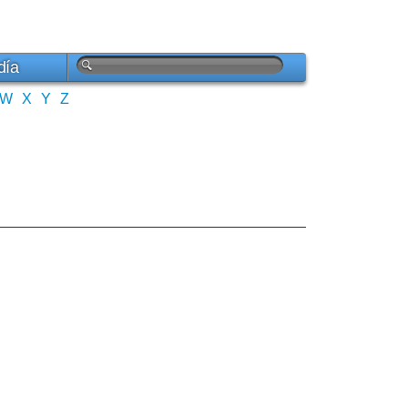
día
W
X
Y
Z