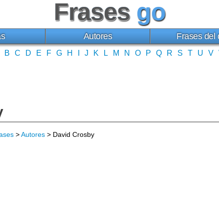
Frases
go
as
Autores
Frases del 
B
C
D
E
F
G
H
I
J
K
L
M
N
O
P
Q
R
S
T
U
V
y
ases
>
Autores
> David Crosby