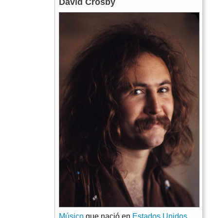
David Crosby
Músico
que nació en
Estados Unidos
.