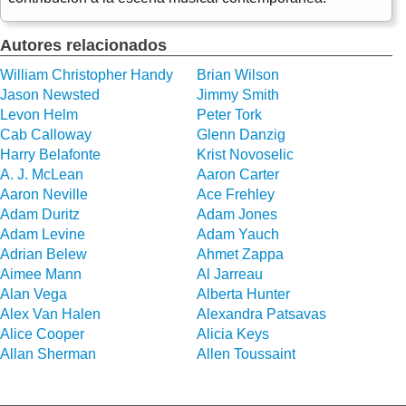
Autores relacionados
William Christopher Handy
Brian Wilson
Jason Newsted
Jimmy Smith
Levon Helm
Peter Tork
Cab Calloway
Glenn Danzig
Harry Belafonte
Krist Novoselic
A. J. McLean
Aaron Carter
Aaron Neville
Ace Frehley
Adam Duritz
Adam Jones
Adam Levine
Adam Yauch
Adrian Belew
Ahmet Zappa
Aimee Mann
Al Jarreau
Alan Vega
Alberta Hunter
Alex Van Halen
Alexandra Patsavas
Alice Cooper
Alicia Keys
Allan Sherman
Allen Toussaint