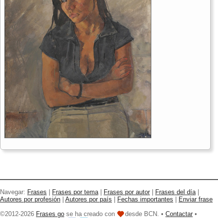
Navegar:
Frases
|
Frases por tema
|
Frases por autor
|
Frases del día
|
Autores por profesión
|
Autores por país
|
Fechas importantes
|
Enviar frase
©2012-2026
Frases go
se ha creado con
desde BCN. •
Contactar
•