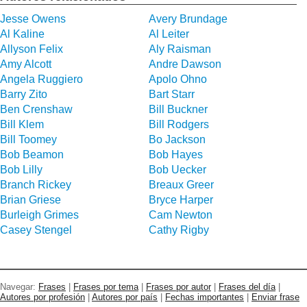
Jesse Owens
Avery Brundage
Al Kaline
Al Leiter
Allyson Felix
Aly Raisman
Amy Alcott
Andre Dawson
Angela Ruggiero
Apolo Ohno
Barry Zito
Bart Starr
Ben Crenshaw
Bill Buckner
Bill Klem
Bill Rodgers
Bill Toomey
Bo Jackson
Bob Beamon
Bob Hayes
Bob Lilly
Bob Uecker
Branch Rickey
Breaux Greer
Brian Griese
Bryce Harper
Burleigh Grimes
Cam Newton
Casey Stengel
Cathy Rigby
Navegar:
Frases
|
Frases por tema
|
Frases por autor
|
Frases del día
|
Autores por profesión
|
Autores por país
|
Fechas importantes
|
Enviar frase