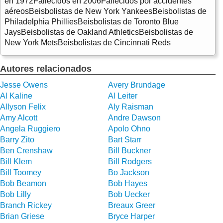
en 1972Fallecidos en 2006Fallecidos por accidentes
aéreosBeisbolistas de New York YankeesBeisbolistas de
Philadelphia PhilliesBeisbolistas de Toronto Blue
JaysBeisbolistas de Oakland AthleticsBeisbolistas de
New York MetsBeisbolistas de Cincinnati Reds
Autores relacionados
Jesse Owens
Avery Brundage
Al Kaline
Al Leiter
Allyson Felix
Aly Raisman
Amy Alcott
Andre Dawson
Angela Ruggiero
Apolo Ohno
Barry Zito
Bart Starr
Ben Crenshaw
Bill Buckner
Bill Klem
Bill Rodgers
Bill Toomey
Bo Jackson
Bob Beamon
Bob Hayes
Bob Lilly
Bob Uecker
Branch Rickey
Breaux Greer
Brian Griese
Bryce Harper