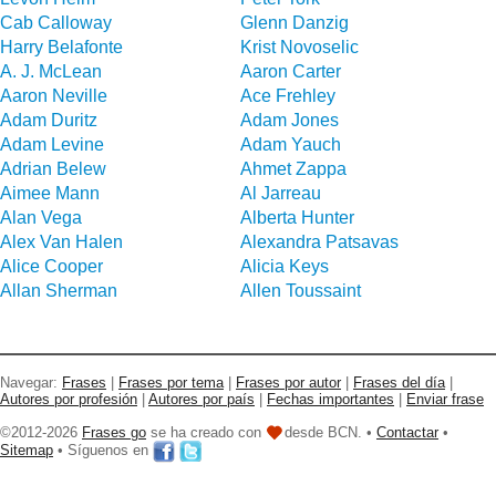
Cab Calloway
Glenn Danzig
Harry Belafonte
Krist Novoselic
A. J. McLean
Aaron Carter
Aaron Neville
Ace Frehley
Adam Duritz
Adam Jones
Adam Levine
Adam Yauch
Adrian Belew
Ahmet Zappa
Aimee Mann
Al Jarreau
Alan Vega
Alberta Hunter
Alex Van Halen
Alexandra Patsavas
Alice Cooper
Alicia Keys
Allan Sherman
Allen Toussaint
Navegar:
Frases
|
Frases por tema
|
Frases por autor
|
Frases del día
|
Autores por profesión
|
Autores por país
|
Fechas importantes
|
Enviar frase
©2012-2026
Frases go
se ha creado con
desde BCN. •
Contactar
•
Sitemap
• Síguenos en