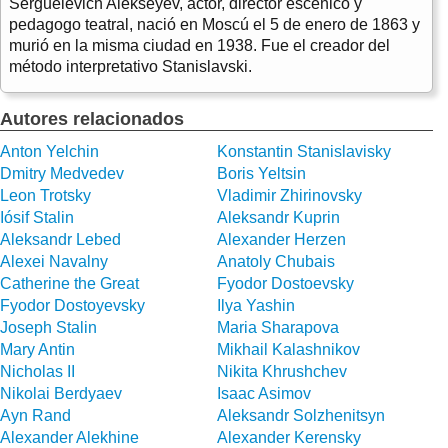
Serguéievich Alekséyev, actor, director escénico y
pedagogo teatral, nació en Moscú el 5 de enero de 1863 y
murió en la misma ciudad en 1938. Fue el creador del
método interpretativo Stanislavski.
Autores relacionados
Anton Yelchin
Konstantin Stanislavisky
Dmitry Medvedev
Boris Yeltsin
Leon Trotsky
Vladimir Zhirinovsky
Iósif Stalin
Aleksandr Kuprin
Aleksandr Lebed
Alexander Herzen
Alexei Navalny
Anatoly Chubais
Catherine the Great
Fyodor Dostoevsky
Fyodor Dostoyevsky
Ilya Yashin
Joseph Stalin
Maria Sharapova
Mary Antin
Mikhail Kalashnikov
Nicholas II
Nikita Khrushchev
Nikolai Berdyaev
Isaac Asimov
Ayn Rand
Aleksandr Solzhenitsyn
Alexander Alekhine
Alexander Kerensky