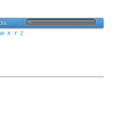
día
W
X
Y
Z