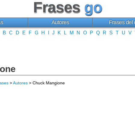
Frases
go
as
Autores
Frases del 
B
C
D
E
F
G
H
I
J
K
L
M
N
O
P
Q
R
S
T
U
V
ione
ases
>
Autores
> Chuck Mangione