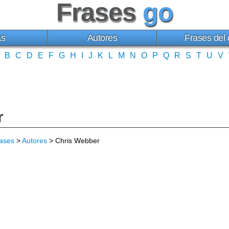
Frases
go
as
Autores
Frases del 
B
C
D
E
F
G
H
I
J
K
L
M
N
O
P
Q
R
S
T
U
V
r
ases
>
Autores
> Chris Webber