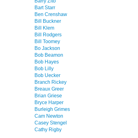
Barry Zito
Bart Starr
Ben Crenshaw
Bill Buckner
Bill Klem
Bill Rodgers
Bill Toomey
Bo Jackson
Bob Beamon
Bob Hayes
Bob Lilly
Bob Uecker
Branch Rickey
Breaux Greer
Brian Griese
Bryce Harper
Burleigh Grimes
Cam Newton
Casey Stengel
Cathy Rigby