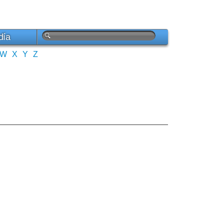
día
W
X
Y
Z