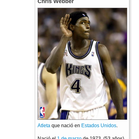
Chris Webber
Atleta
que nació en
Estados Unidos
.
Nació el
1 de marzo
de 1973. (53 años)