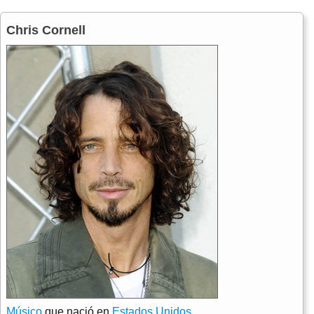
Chris Cornell
Músico
que nació en
Estados Unidos
.