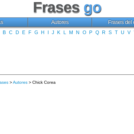
Frases
go
as
Autores
Frases del 
B
C
D
E
F
G
H
I
J
K
L
M
N
O
P
Q
R
S
T
U
V
ases
>
Autores
> Chick Corea