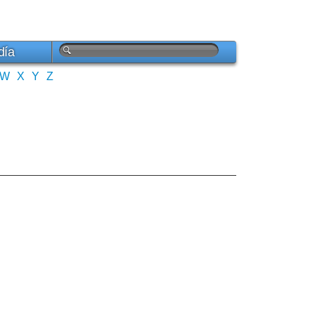
día
W
X
Y
Z