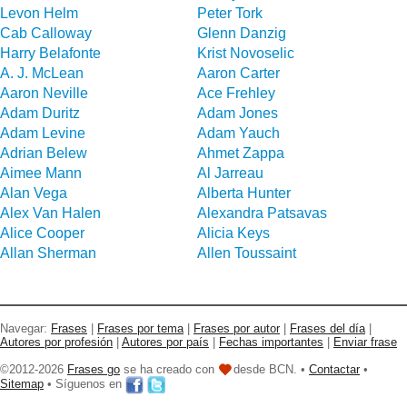
Levon Helm
Peter Tork
Cab Calloway
Glenn Danzig
Harry Belafonte
Krist Novoselic
A. J. McLean
Aaron Carter
Aaron Neville
Ace Frehley
Adam Duritz
Adam Jones
Adam Levine
Adam Yauch
Adrian Belew
Ahmet Zappa
Aimee Mann
Al Jarreau
Alan Vega
Alberta Hunter
Alex Van Halen
Alexandra Patsavas
Alice Cooper
Alicia Keys
Allan Sherman
Allen Toussaint
Navegar:
Frases
|
Frases por tema
|
Frases por autor
|
Frases del día
|
Autores por profesión
|
Autores por país
|
Fechas importantes
|
Enviar frase
©2012-2026
Frases go
se ha creado con
desde BCN. •
Contactar
•
Sitemap
• Síguenos en