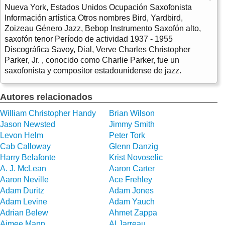
Nueva York, Estados Unidos Ocupación Saxofonista
Información artística Otros nombres Bird, Yardbird,
Zoizeau Género Jazz, Bebop Instrumento Saxofón alto,
saxofón tenor Período de actividad 1937 - 1955
Discográfica Savoy, Dial, Verve Charles Christopher
Parker, Jr. , conocido como Charlie Parker, fue un
saxofonista y compositor estadounidense de jazz.
Autores relacionados
William Christopher Handy
Brian Wilson
Jason Newsted
Jimmy Smith
Levon Helm
Peter Tork
Cab Calloway
Glenn Danzig
Harry Belafonte
Krist Novoselic
A. J. McLean
Aaron Carter
Aaron Neville
Ace Frehley
Adam Duritz
Adam Jones
Adam Levine
Adam Yauch
Adrian Belew
Ahmet Zappa
Aimee Mann
Al Jarreau