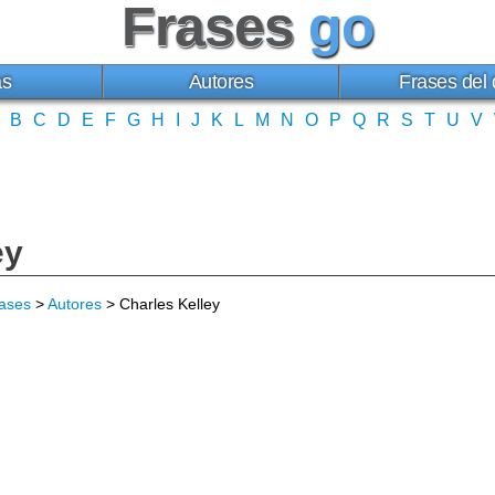
Frases
go
as
Autores
Frases del 
B
C
D
E
F
G
H
I
J
K
L
M
N
O
P
Q
R
S
T
U
V
ey
ases
>
Autores
> Charles Kelley