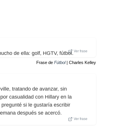
Ver frase
ucho de ella: golf, HGTV, fútbol.
Frase de
Fútbol
| Charles Kelley
lle, tratando de avanzar, sin
or casualidad con Hillary en la
pregunté si le gustaría escribir
semana después se acercó.
Ver frase