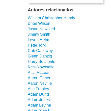
Autores relacionados
William Christopher Handy
Brian Wilson
Jason Newsted
Jimmy Smith
Levon Helm
Peter Tork
Cab Calloway
Glenn Danzig
Harry Belafonte
Krist Novoselic
A. J. McLean
Aaron Carter
Aaron Neville
Ace Frehley
Adam Duritz
Adam Jones
Adam Levine
Adam Yauch