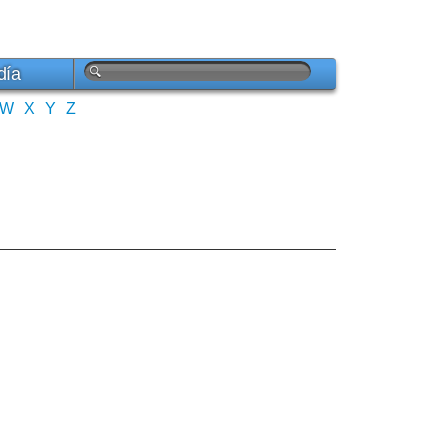
día
W
X
Y
Z