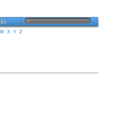
día
W
X
Y
Z