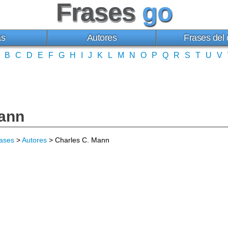
Frases
go
as
Autores
Frases del 
B
C
D
E
F
G
H
I
J
K
L
M
N
O
P
Q
R
S
T
U
V
Mann
ases
>
Autores
> Charles C. Mann