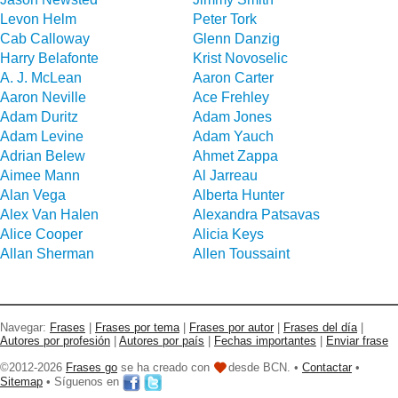
Levon Helm
Peter Tork
Cab Calloway
Glenn Danzig
Harry Belafonte
Krist Novoselic
A. J. McLean
Aaron Carter
Aaron Neville
Ace Frehley
Adam Duritz
Adam Jones
Adam Levine
Adam Yauch
Adrian Belew
Ahmet Zappa
Aimee Mann
Al Jarreau
Alan Vega
Alberta Hunter
Alex Van Halen
Alexandra Patsavas
Alice Cooper
Alicia Keys
Allan Sherman
Allen Toussaint
Navegar:
Frases
|
Frases por tema
|
Frases por autor
|
Frases del día
|
Autores por profesión
|
Autores por país
|
Fechas importantes
|
Enviar frase
©2012-2026
Frases go
se ha creado con
desde BCN. •
Contactar
•
Sitemap
• Síguenos en