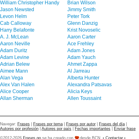
William Christopher Handy
Brian Wilson
Jason Newsted
Jimmy Smith
Levon Helm
Peter Tork
Cab Calloway
Glenn Danzig
Harry Belafonte
Krist Novoselic
A. J. McLean
Aaron Carter
Aaron Neville
Ace Frehley
Adam Duritz
Adam Jones
Adam Levine
Adam Yauch
Adrian Belew
Ahmet Zappa
Aimee Mann
Al Jarreau
Alan Vega
Alberta Hunter
Alex Van Halen
Alexandra Patsavas
Alice Cooper
Alicia Keys
Allan Sherman
Allen Toussaint
Navegar:
Frases
|
Frases por tema
|
Frases por autor
|
Frases del día
|
Autores por profesión
|
Autores por país
|
Fechas importantes
|
Enviar frase
©2012-2026
Frases go
se ha creado con
desde BCN. •
Contactar
•