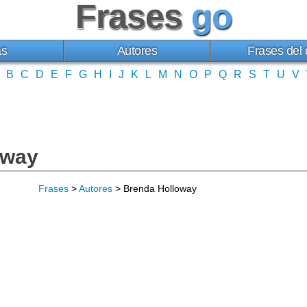
Frases
go
as
Autores
Frases del 
B
C
D
E
F
G
H
I
J
K
L
M
N
O
P
Q
R
S
T
U
V
oway
Frases
>
Autores
> Brenda Holloway