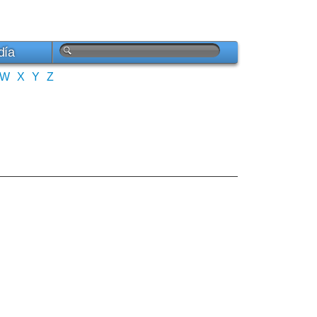
día
W
X
Y
Z