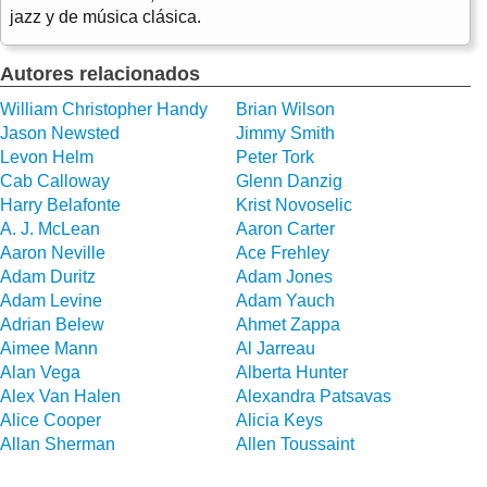
jazz y de música clásica.
Autores relacionados
William Christopher Handy
Brian Wilson
Jason Newsted
Jimmy Smith
Levon Helm
Peter Tork
Cab Calloway
Glenn Danzig
Harry Belafonte
Krist Novoselic
A. J. McLean
Aaron Carter
Aaron Neville
Ace Frehley
Adam Duritz
Adam Jones
Adam Levine
Adam Yauch
Adrian Belew
Ahmet Zappa
Aimee Mann
Al Jarreau
Alan Vega
Alberta Hunter
Alex Van Halen
Alexandra Patsavas
Alice Cooper
Alicia Keys
Allan Sherman
Allen Toussaint