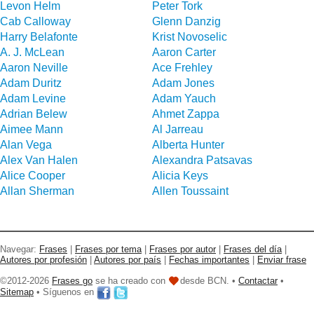
Levon Helm
Peter Tork
Cab Calloway
Glenn Danzig
Harry Belafonte
Krist Novoselic
A. J. McLean
Aaron Carter
Aaron Neville
Ace Frehley
Adam Duritz
Adam Jones
Adam Levine
Adam Yauch
Adrian Belew
Ahmet Zappa
Aimee Mann
Al Jarreau
Alan Vega
Alberta Hunter
Alex Van Halen
Alexandra Patsavas
Alice Cooper
Alicia Keys
Allan Sherman
Allen Toussaint
Navegar:
Frases
|
Frases por tema
|
Frases por autor
|
Frases del día
|
Autores por profesión
|
Autores por país
|
Fechas importantes
|
Enviar frase
©2012-2026
Frases go
se ha creado con
desde BCN. •
Contactar
•
Sitemap
• Síguenos en