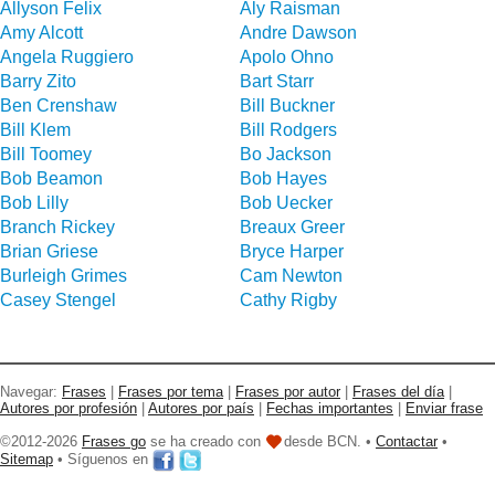
Allyson Felix
Aly Raisman
Amy Alcott
Andre Dawson
Angela Ruggiero
Apolo Ohno
Barry Zito
Bart Starr
Ben Crenshaw
Bill Buckner
Bill Klem
Bill Rodgers
Bill Toomey
Bo Jackson
Bob Beamon
Bob Hayes
Bob Lilly
Bob Uecker
Branch Rickey
Breaux Greer
Brian Griese
Bryce Harper
Burleigh Grimes
Cam Newton
Casey Stengel
Cathy Rigby
Navegar:
Frases
|
Frases por tema
|
Frases por autor
|
Frases del día
|
Autores por profesión
|
Autores por país
|
Fechas importantes
|
Enviar frase
©2012-2026
Frases go
se ha creado con
desde BCN. •
Contactar
•
Sitemap
• Síguenos en