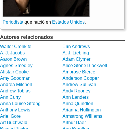
Periodista
que nació en
Estados Unidos
.
Autores relacionados
Walter Cronkite
Erin Andrews
A. J. Jacobs
A. J. Liebling
Aaron Brown
Adam Clymer
Agnes Smedley
Alice Stone Blackwell
Alistair Cooke
Ambrose Bierce
Amy Goodman
Anderson Cooper
Andrea Mitchell
Andrew Sullivan
Andrew Tobias
Andy Rooney
Ann Curry
Ann Landers
Anna Louise Strong
Anna Quindlen
Anthony Lewis
Arianna Huffington
Ariel Gore
Armstrong Williams
Art Buchwald
Arthur Baer
Bayard Taylor
Ben Brantley