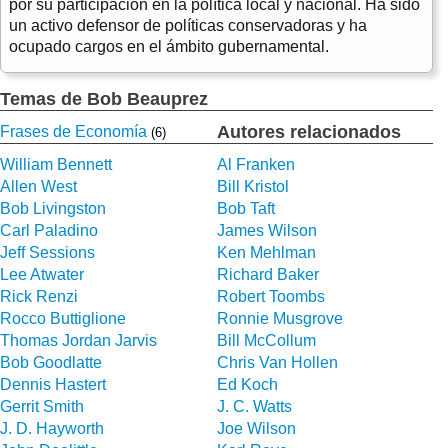
por su participación en la política local y nacional. Ha sido
un activo defensor de políticas conservadoras y ha
ocupado cargos en el ámbito gubernamental.
Temas de Bob Beauprez
Autores relacionados
Frases de Economía
(6)
William Bennett
Al Franken
Allen West
Bill Kristol
Bob Livingston
Bob Taft
Carl Paladino
James Wilson
Jeff Sessions
Ken Mehlman
Lee Atwater
Richard Baker
Rick Renzi
Robert Toombs
Rocco Buttiglione
Ronnie Musgrove
Thomas Jordan Jarvis
Bill McCollum
Bob Goodlatte
Chris Van Hollen
Dennis Hastert
Ed Koch
Gerrit Smith
J. C. Watts
J. D. Hayworth
Joe Wilson