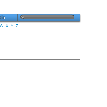
día
W
X
Y
Z