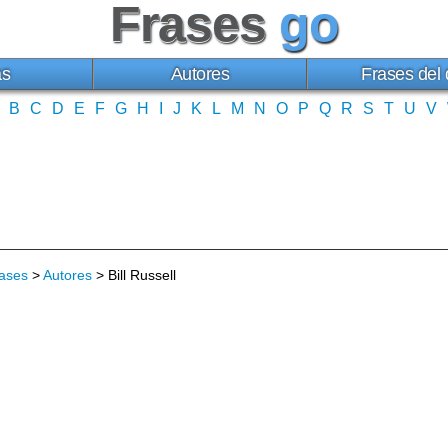
Frases
go
as
Autores
Frases del 
B
C
D
E
F
G
H
I
J
K
L
M
N
O
P
Q
R
S
T
U
V
ases
>
Autores
> Bill Russell