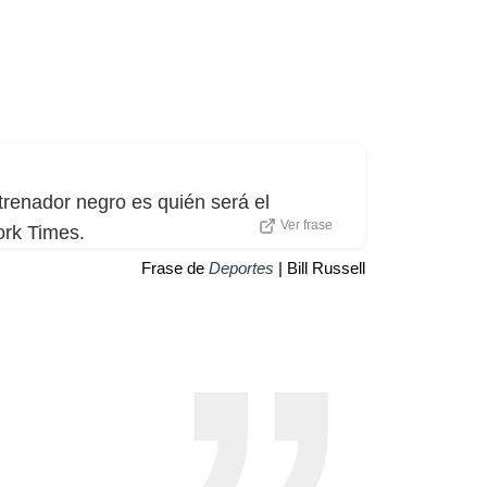
trenador negro es quién será el
Ver frase
ork Times.
Frase de
Deportes
| Bill Russell