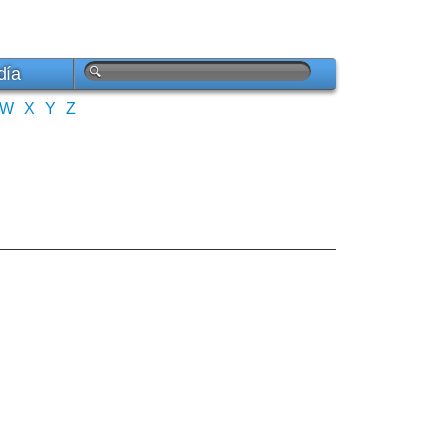
día
W
X
Y
Z