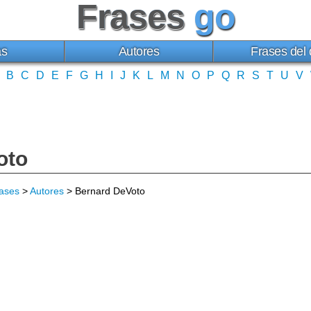
Frases
go
as
Autores
Frases del 
B
C
D
E
F
G
H
I
J
K
L
M
N
O
P
Q
R
S
T
U
V
oto
ases
>
Autores
> Bernard DeVoto