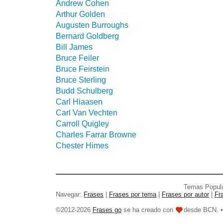
Andrew Cohen
Arthur Golden
Augusten Burroughs
Bernard Goldberg
Bill James
Bruce Feiler
Bruce Feirstein
Bruce Sterling
Budd Schulberg
Carl Hiaasen
Carl Van Vechten
Carroll Quigley
Charles Farrar Browne
Chester Himes
Temas Popul
Navegar:
Frases
|
Frases por tema
|
Frases por autor
|
Fr
©2012-2026
Frases go
se ha creado con
desde BCN. 