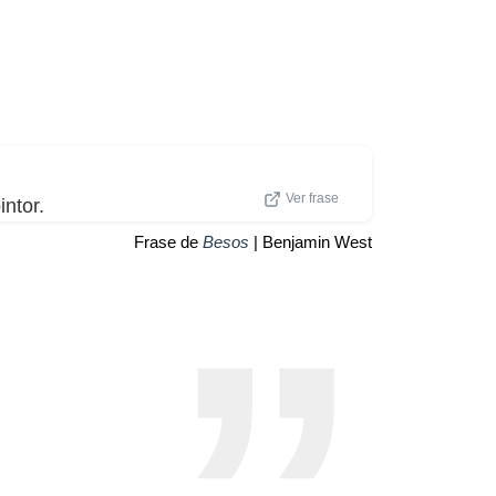
Ver frase
ntor.
Frase de
Besos
| Benjamin West