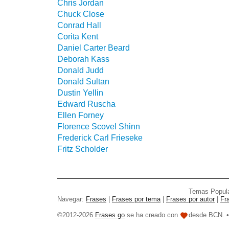
Chris Jordan
Chuck Close
Conrad Hall
Corita Kent
Daniel Carter Beard
Deborah Kass
Donald Judd
Donald Sultan
Dustin Yellin
Edward Ruscha
Ellen Forney
Florence Scovel Shinn
Frederick Carl Frieseke
Fritz Scholder
Temas Popul
Navegar:
Frases
|
Frases por tema
|
Frases por autor
|
Fr
©2012-2026
Frases go
se ha creado con
desde BCN. 