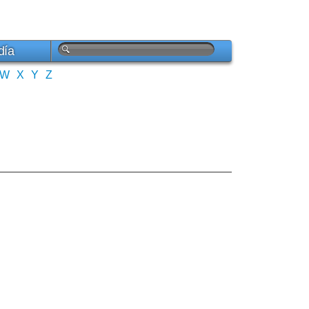
día
W
X
Y
Z