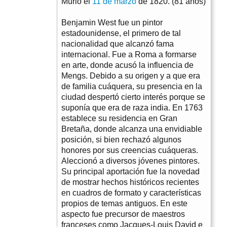
Murió el
11 de marzo
de 1820. (81 años)
Benjamin West fue un pintor
estadounidense, el primero de tal
nacionalidad que alcanzó fama
internacional. Fue a Roma a formarse
en arte, donde acusó la influencia de
Mengs. Debido a su origen y a que era
de familia cuáquera, su presencia en la
ciudad despertó cierto interés porque se
suponía que era de raza india. En 1763
establece su residencia en Gran
Bretaña, donde alcanza una envidiable
posición, si bien rechazó algunos
honores por sus creencias cuáqueras.
Aleccionó a diversos jóvenes pintores.
Su principal aportación fue la novedad
de mostrar hechos históricos recientes
en cuadros de formato y características
propios de temas antiguos. En este
aspecto fue precursor de maestros
franceses como Jacques-Louis David e