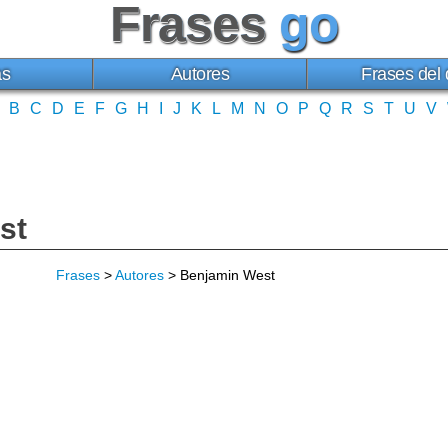
Frases
go
as
Autores
Frases del 
B
C
D
E
F
G
H
I
J
K
L
M
N
O
P
Q
R
S
T
U
V
st
Frases
>
Autores
> Benjamin West