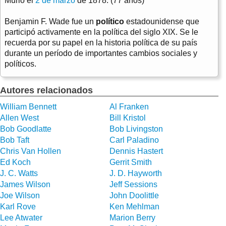
Murió el
2 de marzo
de 1878. (77 años)
Benjamin F. Wade fue un
político
estadounidense que
participó activamente en la política del siglo XIX. Se le
recuerda por su papel en la historia política de su país
durante un período de importantes cambios sociales y
políticos.
Autores relacionados
William Bennett
Al Franken
Allen West
Bill Kristol
Bob Goodlatte
Bob Livingston
Bob Taft
Carl Paladino
Chris Van Hollen
Dennis Hastert
Ed Koch
Gerrit Smith
J. C. Watts
J. D. Hayworth
James Wilson
Jeff Sessions
Joe Wilson
John Doolittle
Karl Rove
Ken Mehlman
Lee Atwater
Marion Berry