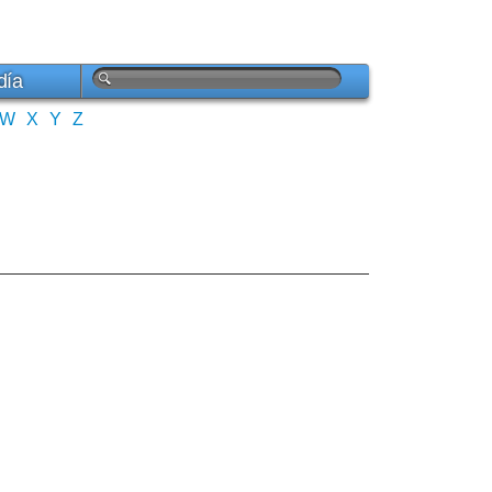
día
W
X
Y
Z