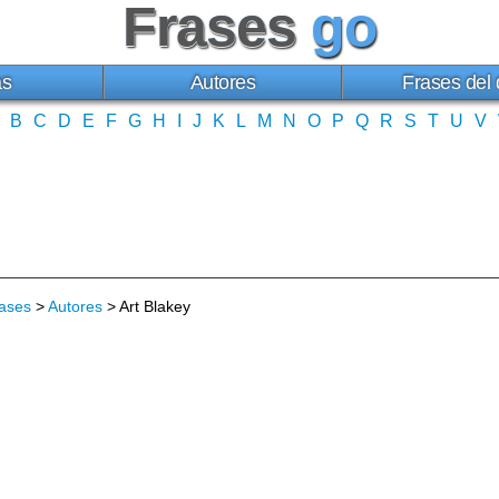
Frases
go
as
Autores
Frases del 
B
C
D
E
F
G
H
I
J
K
L
M
N
O
P
Q
R
S
T
U
V
ases
>
Autores
> Art Blakey