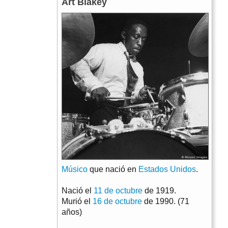
Art Blakey
Músico
que nació en
Estados Unidos
.
Nació el
11 de octubre
de 1919.
Murió el
16 de octubre
de 1990. (71
años)