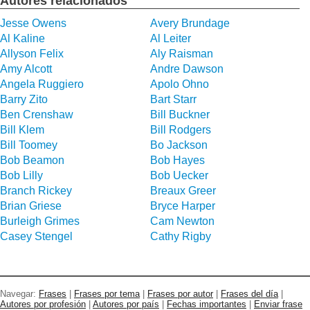
Autores relacionados
Jesse Owens
Avery Brundage
Al Kaline
Al Leiter
Allyson Felix
Aly Raisman
Amy Alcott
Andre Dawson
Angela Ruggiero
Apolo Ohno
Barry Zito
Bart Starr
Ben Crenshaw
Bill Buckner
Bill Klem
Bill Rodgers
Bill Toomey
Bo Jackson
Bob Beamon
Bob Hayes
Bob Lilly
Bob Uecker
Branch Rickey
Breaux Greer
Brian Griese
Bryce Harper
Burleigh Grimes
Cam Newton
Casey Stengel
Cathy Rigby
Navegar:
Frases
|
Frases por tema
|
Frases por autor
|
Frases del día
|
Autores por profesión
|
Autores por país
|
Fechas importantes
|
Enviar frase