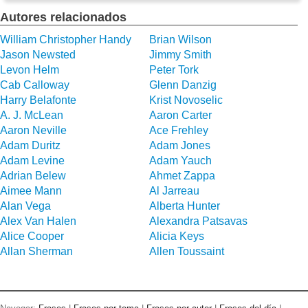
Autores relacionados
William Christopher Handy
Brian Wilson
Jason Newsted
Jimmy Smith
Levon Helm
Peter Tork
Cab Calloway
Glenn Danzig
Harry Belafonte
Krist Novoselic
A. J. McLean
Aaron Carter
Aaron Neville
Ace Frehley
Adam Duritz
Adam Jones
Adam Levine
Adam Yauch
Adrian Belew
Ahmet Zappa
Aimee Mann
Al Jarreau
Alan Vega
Alberta Hunter
Alex Van Halen
Alexandra Patsavas
Alice Cooper
Alicia Keys
Allan Sherman
Allen Toussaint