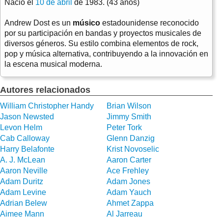
Nació el
10 de abril
de 1983. (43 años)
Andrew Dost es un
músico
estadounidense reconocido
por su participación en bandas y proyectos musicales de
diversos géneros. Su estilo combina elementos de rock,
pop y música alternativa, contribuyendo a la innovación en
la escena musical moderna.
Autores relacionados
William Christopher Handy
Brian Wilson
Jason Newsted
Jimmy Smith
Levon Helm
Peter Tork
Cab Calloway
Glenn Danzig
Harry Belafonte
Krist Novoselic
A. J. McLean
Aaron Carter
Aaron Neville
Ace Frehley
Adam Duritz
Adam Jones
Adam Levine
Adam Yauch
Adrian Belew
Ahmet Zappa
Aimee Mann
Al Jarreau