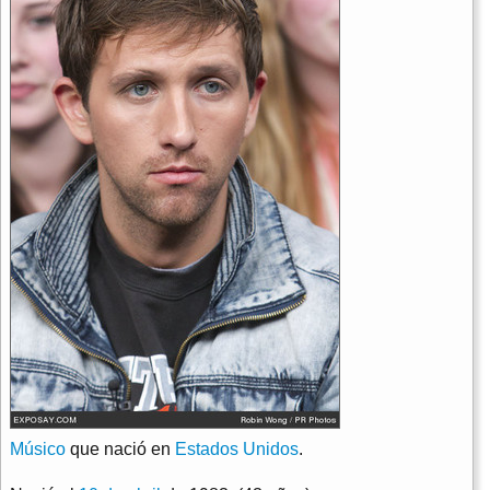
Músico
que nació en
Estados Unidos
.