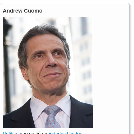
Andrew Cuomo
Político
que nació en
Estados Unidos
.