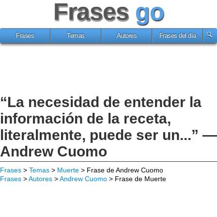
Frases
go
Frases
Temas
Autores
Frases del día
“La necesidad de entender la
información de la receta,
literalmente, puede ser un...” —
Andrew Cuomo
Frases
>
Temas
>
Muerte
> Frase de Andrew Cuomo
Frases
>
Autores
>
Andrew Cuomo
> Frase de Muerte