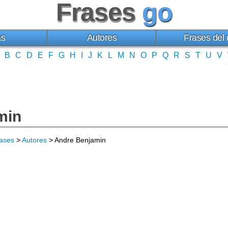
Frases
go
as
Autores
Frases del 
B
C
D
E
F
G
H
I
J
K
L
M
N
O
P
Q
R
S
T
U
V
min
ases
>
Autores
> Andre Benjamin