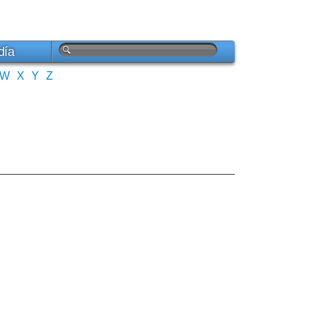
día
W
X
Y
Z