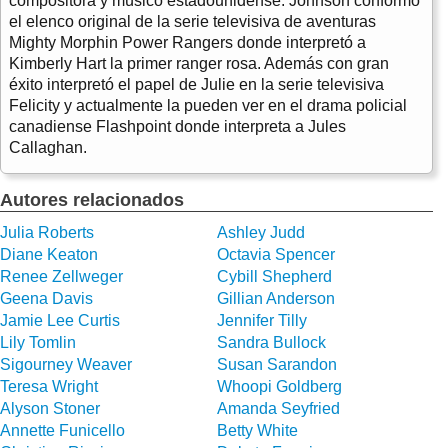
compositora y músico estadounidense. Johnson conformó
el elenco original de la serie televisiva de aventuras
Mighty Morphin Power Rangers donde interpretó a
Kimberly Hart la primer ranger rosa. Además con gran
éxito interpretó el papel de Julie en la serie televisiva
Felicity y actualmente la pueden ver en el drama policial
canadiense Flashpoint donde interpreta a Jules
Callaghan.
Autores relacionados
Julia Roberts
Ashley Judd
Diane Keaton
Octavia Spencer
Renee Zellweger
Cybill Shepherd
Geena Davis
Gillian Anderson
Jamie Lee Curtis
Jennifer Tilly
Lily Tomlin
Sandra Bullock
Sigourney Weaver
Susan Sarandon
Teresa Wright
Whoopi Goldberg
Alyson Stoner
Amanda Seyfried
Annette Funicello
Betty White