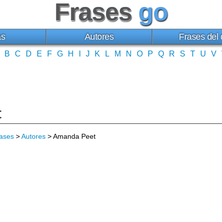
Frases
go
as
Autores
Frases del 
B
C
D
E
F
G
H
I
J
K
L
M
N
O
P
Q
R
S
T
U
V
t
ases
>
Autores
> Amanda Peet