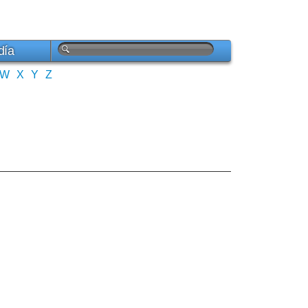
día
W
X
Y
Z