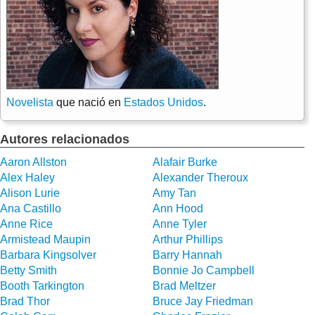
Novelista
que nació en
Estados Unidos
.
Autores relacionados
Aaron Allston
Alafair Burke
Alex Haley
Alexander Theroux
Alison Lurie
Amy Tan
Ana Castillo
Ann Hood
Anne Rice
Anne Tyler
Armistead Maupin
Arthur Phillips
Barbara Kingsolver
Barry Hannah
Betty Smith
Bonnie Jo Campbell
Booth Tarkington
Brad Meltzer
Brad Thor
Bruce Jay Friedman