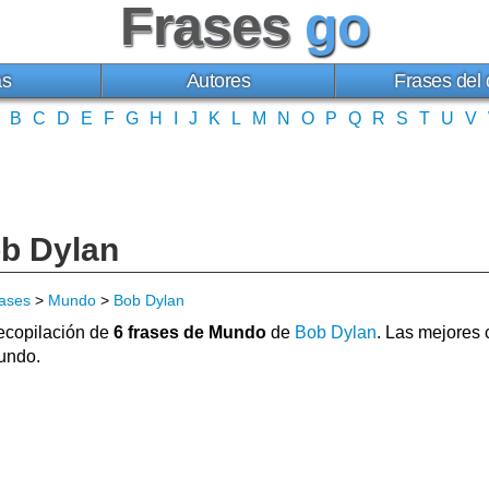
Frases
go
as
Autores
Frases del 
B
C
D
E
F
G
H
I
J
K
L
M
N
O
P
Q
R
S
T
U
V
b Dylan
ases
>
Mundo
>
Bob Dylan
copilación de
6 frases de Mundo
de
Bob Dylan
. Las mejores
undo.