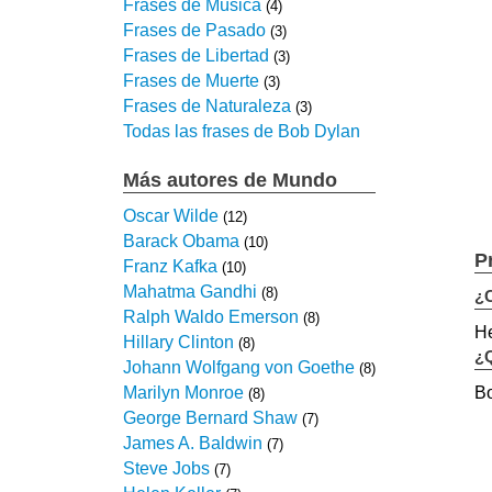
Frases de Música
(4)
Frases de Pasado
(3)
Frases de Libertad
(3)
Frases de Muerte
(3)
Frases de Naturaleza
(3)
Todas las frases de Bob Dylan
Más autores de Mundo
Oscar Wilde
(12)
Barack Obama
(10)
P
Franz Kafka
(10)
Mahatma Gandhi
(8)
¿C
Ralph Waldo Emerson
(8)
He
Hillary Clinton
(8)
¿Q
Johann Wolfgang von Goethe
(8)
Bo
Marilyn Monroe
(8)
George Bernard Shaw
(7)
James A. Baldwin
(7)
Steve Jobs
(7)