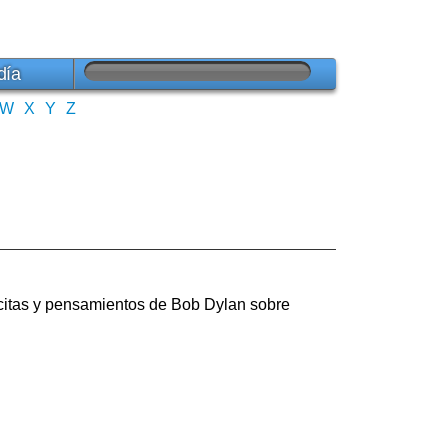
día
W
X
Y
Z
 citas y pensamientos de Bob Dylan sobre