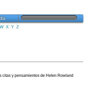
día
W
X
Y
Z
es citas y pensamientos de Helen Rowland