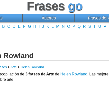
Frases
go
as
Autores
Frases del 
B
C
D
E
F
G
H
I
J
K
L
M
N
O
P
Q
R
S
T
U
V
en Rowland
ases
>
Arte
>
Helen Rowland
copilación de
3 frases de Arte
de
Helen Rowland
. Las mejor
bre arte.