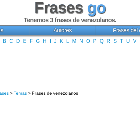
Frases
go
Tenemos 3
frases de venezolanos
.
as
Autores
Frases del 
B
C
D
E
F
G
H
I
J
K
L
M
N
O
P
Q
R
S
T
U
V
ases
>
Temas
> Frases de venezolanos