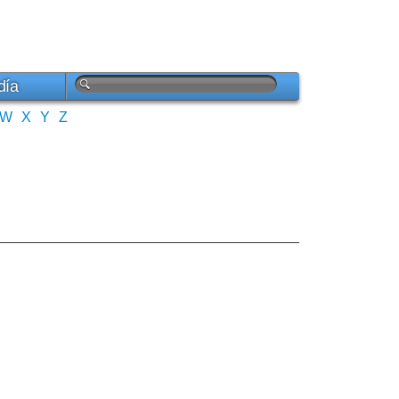
día
W
X
Y
Z