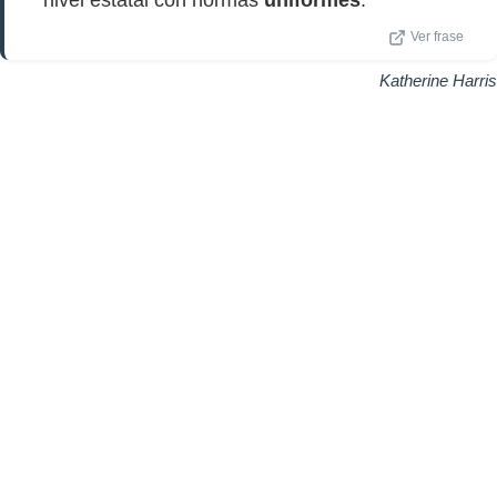
nivel estatal con normas
uniformes
.
Ver frase
Katherine Harris