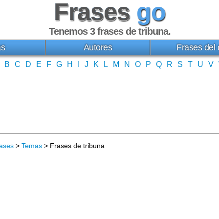
Frases
go
Tenemos 3
frases de tribuna
.
as
Autores
Frases del 
B
C
D
E
F
G
H
I
J
K
L
M
N
O
P
Q
R
S
T
U
V
ases
>
Temas
> Frases de tribuna