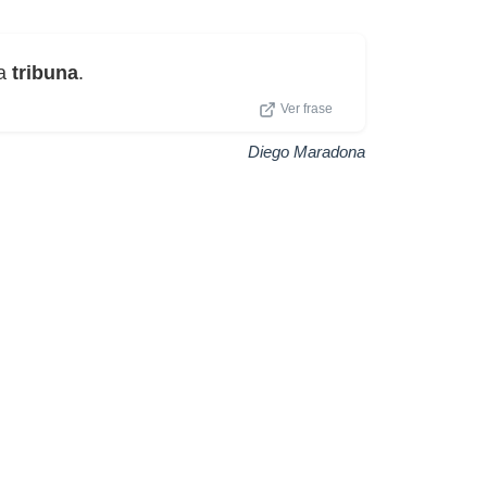
la
tribuna
.
Ver frase
Diego Maradona