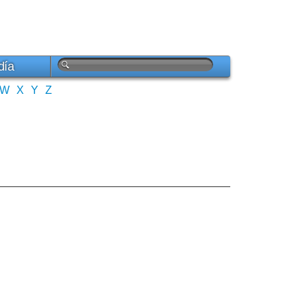
día
W
X
Y
Z