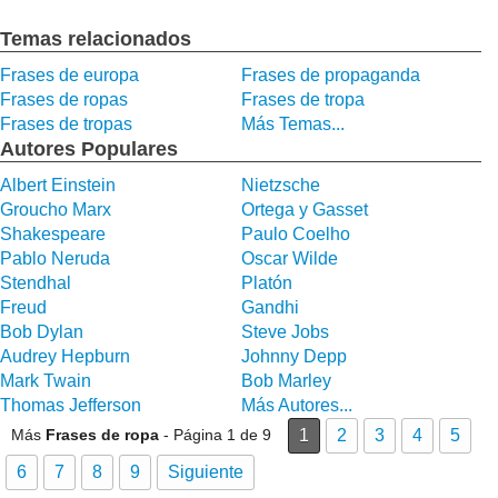
Temas relacionados
Frases de europa
Frases de propaganda
Frases de ropas
Frases de tropa
Frases de tropas
Más Temas...
Autores Populares
Albert Einstein
Nietzsche
Groucho Marx
Ortega y Gasset
Shakespeare
Paulo Coelho
Pablo Neruda
Oscar Wilde
Stendhal
Platón
Freud
Gandhi
Bob Dylan
Steve Jobs
Audrey Hepburn
Johnny Depp
Mark Twain
Bob Marley
Thomas Jefferson
Más Autores...
Más
Frases de ropa
- Página 1 de 9
1
2
3
4
5
6
7
8
9
Siguiente