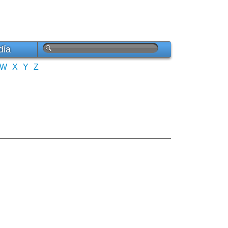
día
W
X
Y
Z