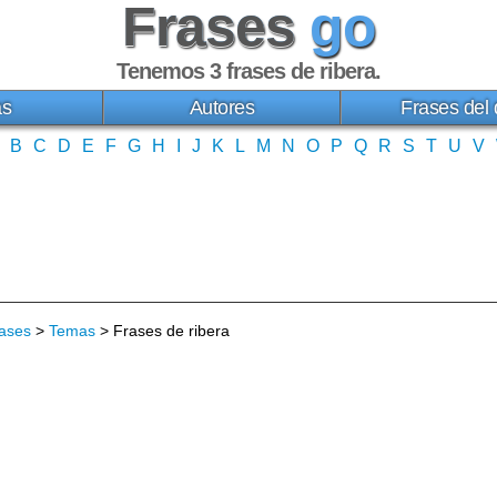
Frases
go
Tenemos 3
frases de ribera
.
as
Autores
Frases del 
B
C
D
E
F
G
H
I
J
K
L
M
N
O
P
Q
R
S
T
U
V
ases
>
Temas
> Frases de ribera