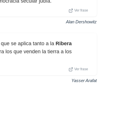
mocracia secular judía.
Ver frase
Alan Dershowitz
que se aplica tanto a la
Ribera
a los que venden la tierra a los
Ver frase
Yasser Arafat